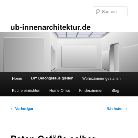
Zum
primären
Such
Inhalt
springen
ub-innenarchitektur.de
Hauptmenü
DIY Betongefäße gießen
Home
Wohnzimmer gestalten
Küche einrichten
Home-Office
Kinderzimmer
Blog
Beitragsnavigation
←
Vorheriger
Nächster
→